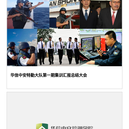
华信中安特勤大队第一期集训汇报总结大会
华信中安特勤大队第一期集训汇报总结大会6月6日上午10时，北京市工商联及丰台区工商联领导到我司听取诚信经营工作汇报，我司与会领导有董事长殷卫宏华信中安特勤大队第一期集训汇报总结大会6月6日上午10时，北京市工商联及丰台区工商联领导到我司听取诚信经营工作汇报，我司与会领导有董事长殷卫宏